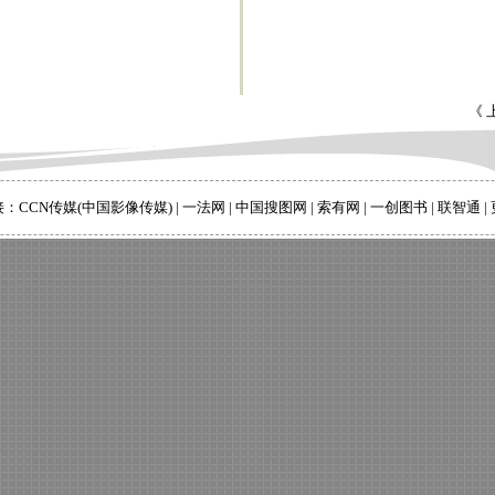
《 
接：
CCN传媒(中国影像传媒)
|
一法网
|
中国搜图网
|
索有网
|
一创图书
|
联智通
|