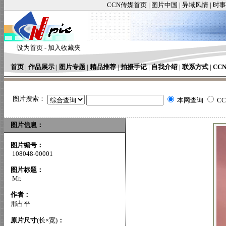
CCN传媒首页
|
图片中国
|
异域风情
|
时事
设为首页
-
加入收藏夹
首页
|
作品展示
|
图片专题
|
精品推荐
|
拍摄手记
|
自我介绍
|
联系方式
|
CC
图片搜索：
本网查询
C
图片信息：
图片编号：
108048-00001
图片标题：
Mr.
作者：
邢占平
原片尺寸
(长×宽)
：