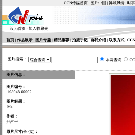
CCN传媒首页
|
图片中国
|
异域风情
|
时事
设为首页
-
加入收藏夹
首页
|
作品展示
|
图片专题
|
精品推荐
|
拍摄手记
|
自我介绍
|
联系方式
|
CC
图片搜索：
本网查询
C
图片信息：
图片编号：
108048-00002
图片标题：
Mr.
作者：
邢占平
原片尺寸
(长×宽)
：