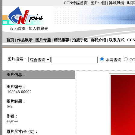
CCN传媒首页
|
图片中国
|
异域风情
|
时事
设为首页
-
加入收藏夹
首页
|
作品展示
|
图片专题
|
精品推荐
|
拍摄手记
|
自我介绍
|
联系方式
|
CC
图片搜索：
本网查询
C
图片信息：
图片编号：
108048-00002
图片标题：
Mr.
作者：
邢占平
原片尺寸
(长×宽)
：